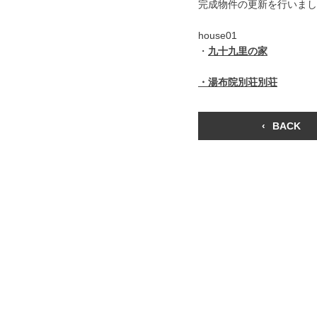
完成物件の更新を行いまし
house01
・
九十九里の家
・
湯布院別荘別荘
‹
BACK